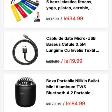
5 benzi elastice fitness,
yoga, pilates, aerobic,
exercitii fizice
/
lei34.99
lei37.99
Cablu de date Micro-USB
Baseus Cafule 0.5M
Lungime Cu Invelis Textil -
Negru - Gri CAMKLF-AG1
/
lei19.99
lei25.99
Boxa Portabila Nillkin Bullet
Mini Aluminum TWS
Bluetooth 4.2 Portable
Wireless Built-in Mic 2W -
/
lei84.99
lei129.99
Black