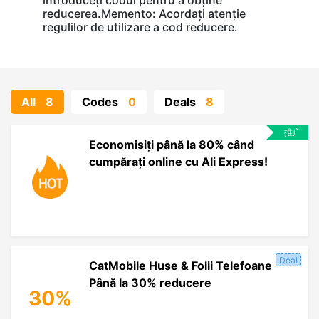
introduceți codul pentru a obține
reducerea.Memento: Acordați atenție
regulilor de utilizare a cod reducere.
All
8
Codes
0
Deals
8
推广
Economisiți până la 80% când
cumpărați online cu Ali Express!
Deal
CatMobile Huse & Folii Telefoane
Până la 30% reducere
30%