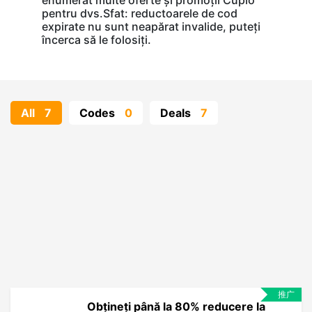
enumerat multe oferte și promoții Cupio
pentru dvs.Sfat: reductoarele de cod
expirate nu sunt neapărat invalide, puteți
încerca să le folosiți.
All
7
Codes
0
Deals
7
推广
Obțineți până la 80% reducere la