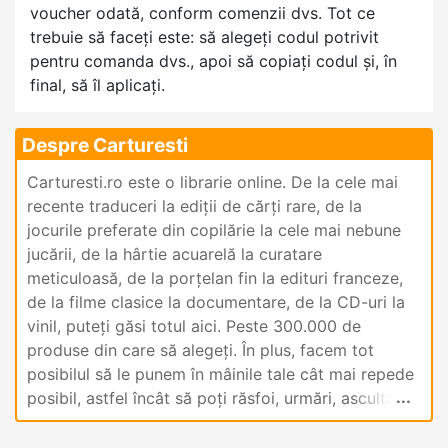
voucher odată, conform comenzii dvs. Tot ce
trebuie să faceți este: să alegeți codul potrivit
pentru comanda dvs., apoi să copiați codul și, în
final, să îl aplicați.
Despre Carturesti
Carturesti.ro este o librarie online. De la cele mai
recente traduceri la ediții de cărți rare, de la
jocurile preferate din copilărie la cele mai nebune
jucării, de la hârtie acuarelă la curatare
meticuloasă, de la porțelan fin la edituri franceze,
de la filme clasice la documentare, de la CD-uri la
vinil, puteți găsi totul aici. Peste 300.000 de
produse din care să alegeți. În plus, facem tot
posibilul să le punem în mâinile tale cât mai repede
posibil, astfel încât să poți răsfoi, urmări, asculta,
mirosi și gusta totul din confortul casei tale. În plus,
scrii. ro este o platformă de informare. Aici vă