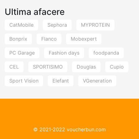
recomandăm cele mai noi, cele mai citite, cele mai
Ultima afacere
auzite, cele mai jucate, cele mai parfumate, cele
mai colorate sau cele mai discutate.
CatMobile
Sephora
MYPROTEIN
Bonprix
Flanco
Mobexpert
PC Garage
Fashion days
foodpanda
CEL
SPORTISIMO
Douglas
Cupio
Sport Vision
Elefant
VGeneration
© 2021-2022 voucherbun.com