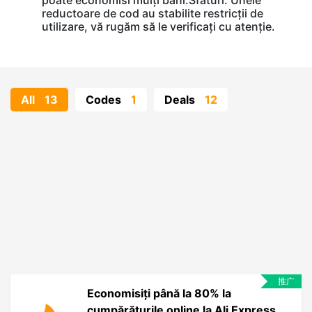
poate economisi mulți bani.Sfaturi: Unele
reductoare de cod au stabilite restricții de
utilizare, vă rugăm să le verificați cu atenție.
All
13
Codes
1
Deals
12
推广
Economisiți până la 80% la
cumpărăturile online la Ali Express