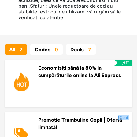
achiziție, ceea ce vă poate economisi mulți
bani.Sfaturi: Unele reductoare de cod au
stabilite restricții de utilizare, vă rugăm să le
verificați cu atenție.
All
7
Codes
0
Deals
7
推广
Economisiți până la 80% la
cumpărăturile online la Ali Express
Deal
Promoție Trambuline Copii | Ofertă
limitată!