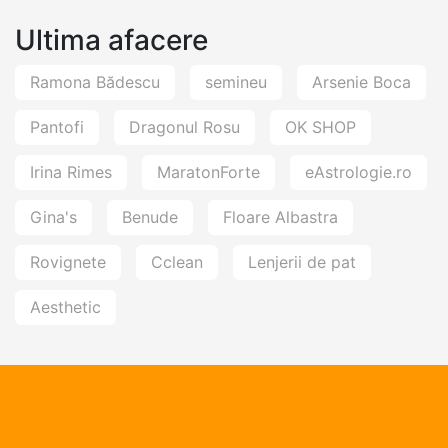
Ultima afacere
Ramona Bădescu
semineu
Arsenie Boca
Pantofi
Dragonul Rosu
OK SHOP
Irina Rimes
MaratonForte
eAstrologie.ro
Gina's
Benude
Floare Albastra
Rovignete
Cclean
Lenjerii de pat
Aesthetic