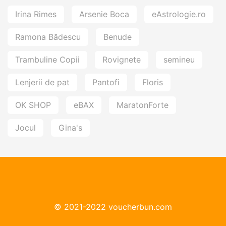
Irina Rimes
Arsenie Boca
eAstrologie.ro
Ramona Bădescu
Benude
Trambuline Copii
Rovignete
semineu
Lenjerii de pat
Pantofi
Floris
OK SHOP
eBAX
MaratonForte
Jocul
Gina's
© 2021-2022 voucherbun.com