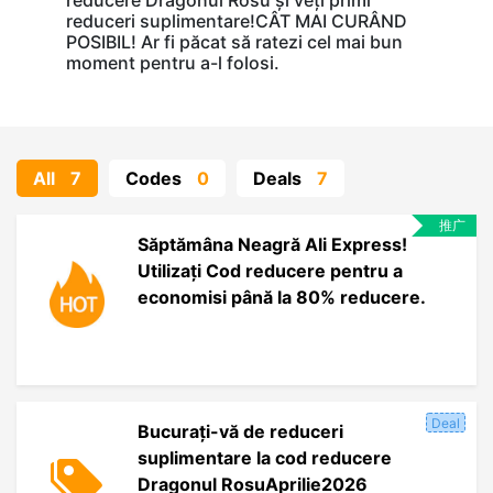
reducere Dragonul Rosu și veți primi
reduceri suplimentare!CÂT MAI CURÂND
POSIBIL! Ar fi păcat să ratezi cel mai bun
moment pentru a-l folosi.
All
7
Codes
0
Deals
7
推广
Săptămâna Neagră Ali Express!
Utilizați Cod reducere pentru a
economisi până la 80% reducere.
Deal
Bucurați-vă de reduceri
suplimentare la cod reducere
Dragonul RosuAprilie2026