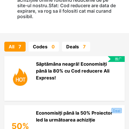
achizițiile online folosind reducerile de pe
site-ul nostru.Sfat: Cod reducere are data de
expirare, va rog sa il folositi cat mai curand
posibil.
All
7
Codes
0
Deals
7
推广
Săptămâna neagră! Economisiți
până la 80% cu Cod reducere Ali
Express!
Deal
Economisiți până la 50% Proiector
led la următoarea achiziție
50%