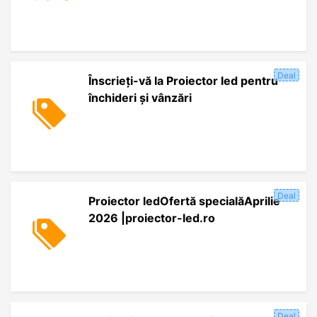
Deal
Înscrieți-vă la Proiector led pentru
închideri și vânzări
Deal
Proiector ledOfertă specialăAprilie
2026 |proiector-led.ro
Deal