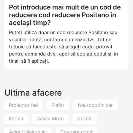
Pot introduce mai mult de un cod de
reducere cod reducere Positano în
același timp?
Puteți utiliza doar un cod reducere Positano sau
voucher odată, conform comenzii dvs. Tot ce
trebuie să faceți este: să alegeți codul potrivit
pentru comanda dvs., apoi să copiați codul și, în
final, să îl aplicați.
Ultima afacere
Proiector led
Plafar
Neurooptimizer
Karma
Casca Moto
Dejavu
Acidul Hialuronic
Covoare copii