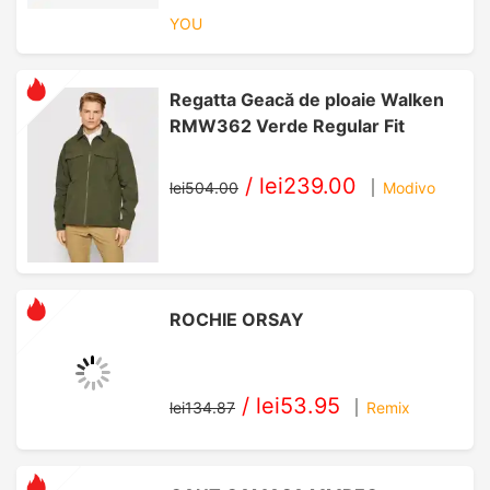
YOU
Regatta Geacă de ploaie Walken
RMW362 Verde Regular Fit
/
lei239.00
lei504.00
Modivo
ROCHIE ORSAY
/
lei53.95
lei134.87
Remix