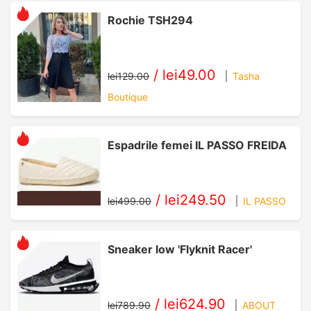
Rochie TSH294
/
lei49.00
lei129.00
Tasha
Boutique
Espadrile femei IL PASSO FREIDA
/
lei249.50
lei499.00
IL PASSO
Sneaker low 'Flyknit Racer'
/
lei624.90
lei789.90
ABOUT