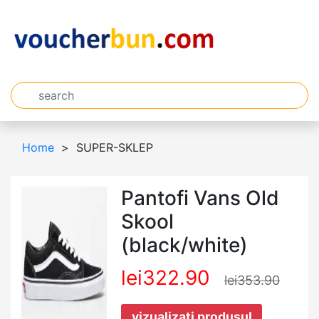
Home
SUPER-SKLEP
Pantofi Vans Old
Skool
(black/white)
lei322.90
lei353.90
vizualizați produsul