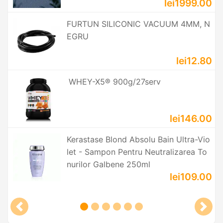
lei1999.00
FURTUN SILICONIC VACUUM 4MM, N
EGRU
lei12.80
WHEY-X5® 900g/27serv
lei146.00
Kerastase Blond Absolu Bain Ultra-Vio
let - Sampon Pentru Neutralizarea To
nurilor Galbene 250ml
lei109.00
Previous slide
Next 