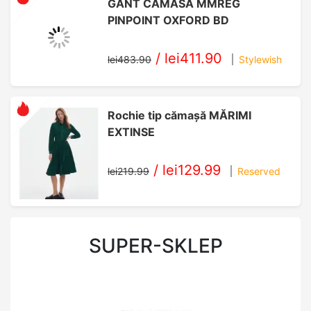
GANT CAMASA ΜΜREG
PINPOINT OXFORD BD
/
lei411.90
lei483.90
Stylewish
Rochie tip cămașă MĂRIMI
EXTINSE
/
lei129.99
lei219.99
Reserved
SUPER-SKLEP