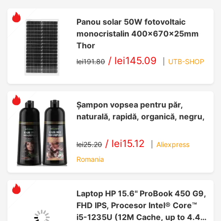
Panou solar 50W fotovoltaic
monocristalin 400x670x25mm
Thor
/
lei145.09
lei191.80
UTB-SHOP
Șampon vopsea pentru păr,
naturală, rapidă, organică, negru,
/
lei15.12
lei25.20
Aliexpress
Romania
Laptop HP 15.6'' ProBook 450 G9,
FHD IPS, Procesor Intel® Core™
i5-1235U (12M Cache, up to 4.40