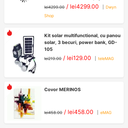
GHz, with IPU), 16GB DDR4,
/
lei4299.00
lei4299.00
Dwyn
512GB SSD, Intel Iris Xe, Windows
Shop
11 Pro, Silver
Kit solar multifunctional, cu panou
solar, 3 becuri, power bank, GD-
105
/
lei129.00
lei219.00
teleMAG
Covor MERINOS
/
lei458.00
lei458.00
eMAG