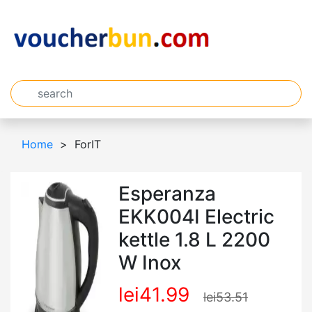
Home
ForIT
Esperanza
EKK004I Electric
kettle 1.8 L 2200
W Inox
lei41.99
lei53.51