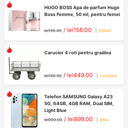
HUGO BOSS Apa de parfum Hugo
Boss Femme, 50 ml, pentru femei
/
lei158.00
lei195.00
Elefant
Carucior 4 roti pentru gradina
/
lei449.00
lei749.00
Carrefour
Telefon SAMSUNG Galaxy A23
5G, 64GB, 4GB RAM, Dual SIM,
Light Blue
/
lei899.00
lei999.00
Altex