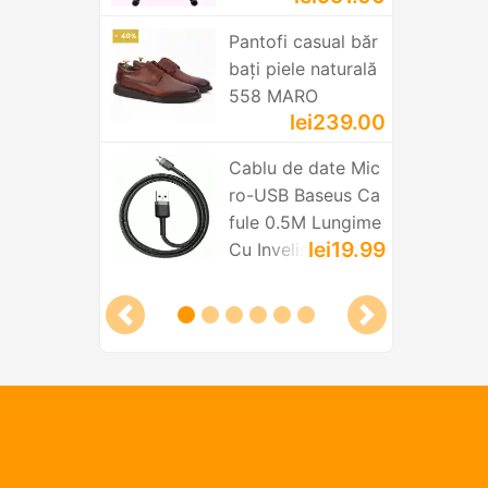
Pantofi casual băr
bați piele naturală
558 MARO
lei239.00
Cablu de date Mic
ro-USB Baseus Ca
fule 0.5M Lungime
lei19.99
Cu Invelis Textil -
Negru - Gri CAMK
LF-AG1
Previous slide
Next slide