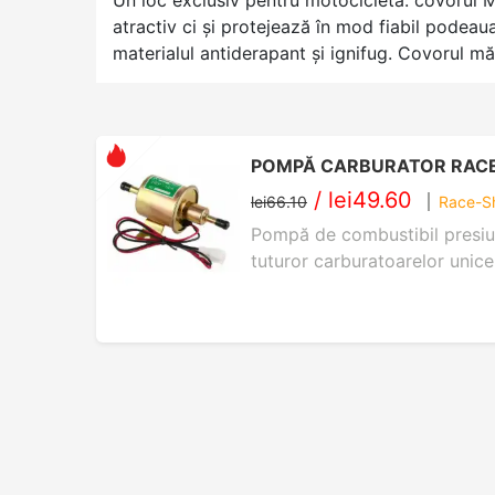
Un loc exclusiv pentru motocicletă: covorul 
atractiv ci și protejează în mod fiabil podeau
materialul antiderapant și ignifug. Covorul 
POMPĂ CARBURATOR RACES 
/
lei49.60
lei66.10
Race-S
Pompă de combustibil presiu
tuturor carburatoarelor unice,
se regleze în continuare pres
0.34Bar (3.0-5.0Psi) Debit: 