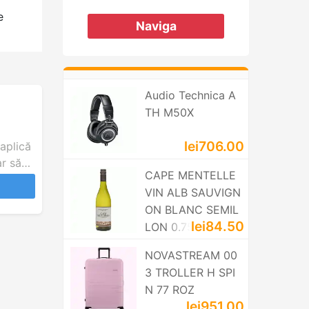
e
Naviga
Audio Technica A
TH M50X
lei706.00
aplică
ar să
CAPE MENTELLE
VIN ALB SAUVIGN
1 mm
ON BLANC SEMIL
lei84.50
LON 0.75L
NOVASTREAM 00
3 TROLLER H SPI
N 77 ROZ
lei951.00