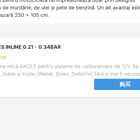
M pentru motocicletă nu impresionează doar prin designul
a de murdărie, de ulei și pete de benzină. Un alt avantaj est
măsoară 250 x 105 cm.
INLINE 0.21 - 0.34BAR
hop
ne mică RACES pentru sisteme de carburatoare de 12V. Se 
 duble și triple (Weber, Solex, Dellorto) fără a mai fi neces
iunea combustibilului. Voltaj: 12V Presiune de lucru: 0.21 –
购买
110L/ oră Intrare și ieșire: 8mm Lungime: 67 mm Înălțime: 5