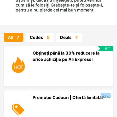
ușoară și, dacă nu înțelegeți, puteți verifica
cum să le folosiți.Grăbește-te și folosește-l,
pentru a nu pierde cel mai bun moment.
All
7
Codes
0
Deals
7
推广
Obțineți până la 30% reducere la
orice achiziție pe Ali Express!
Deal
Promoție Cadouri | Ofertă limitată!